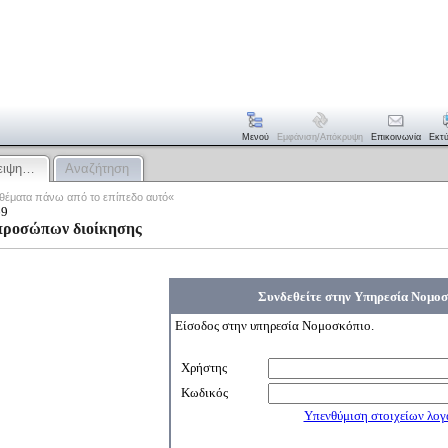
Μενού
Εμφάνιση/απόκρυψη
Επικοινωνία
Εκτ
λειψη…
Αναζήτηση