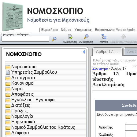
Ευρετήρια
Νόμος
Υπηρεσίες
Επικοινωνία-Υποστήριξη
Γρήγορη αναζήτηση:
Αναζήτηση
Αναζήτηση
Μενού
Εμφάνιση/απόκρυψη
Άρθρο 17:…
Αναζ