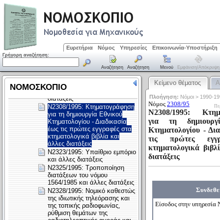
Ευρετήρια
Νόμος
Υπηρεσίες
Επικοινωνία-Υποστήριξη
Γρήγορη αναζήτηση:
Αναζήτηση
Αναζήτηση
Μενού
Εμφάνιση/απόκρυψη
Κείμενο θέματος
Α