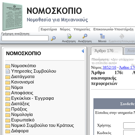
Ευρετήρια
Νόμος
Υπηρεσίες
Επικοινωνία-Υποστήριξη
Γρήγορη αναζήτηση:
Αναζήτηση
Αναζήτηση
Μενού
Εμφάνιση/απόκρυψη
Άρθρο 176:…
Ανα