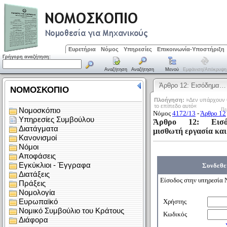
Ευρετήρια
Νόμος
Υπηρεσίες
Επικοινωνία-Υποστήριξη
Γρήγορη αναζήτηση:
Αναζήτηση
Αναζήτηση
Μενού
Εμφάνιση/απόκρυψη
Άρθρο 12: Εισόδημα…