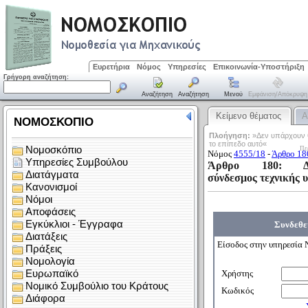
Ευρετήρια
Νόμος
Υπηρεσίες
Επικοινωνία-Υποστήριξη
Γρήγορη αναζήτηση:
Αναζήτηση
Αναζήτηση
Μενού
Εμφάνιση/απόκρυψη
Κείμενο θέματος
Α