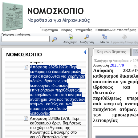
Ευρετήρια
Νόμος
Υπηρεσίες
Επικοινωνία-Υποστήριξη
Γρήγορη αναζήτηση:
Αναζήτηση
Αναζήτηση
Μενού
Εμφάνιση/απόκρυψη
Κείμενο θέματος
Α