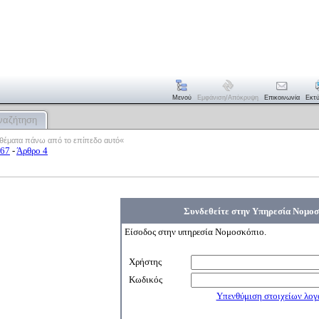
Μενού
Εμφάνιση/απόκρυψη
Επικοινωνία
Εκτ
ναζήτηση