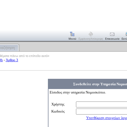
Μενού
Εμφάνιση/απόκρυψη
Επικοινωνία
Εκτ
ναζήτηση