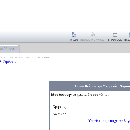
Μενού
Εμφάνιση/απόκρυψη
Επικοινωνία
Εκτ
ναζήτηση