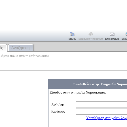
Μενού
Εμφάνιση/απόκρυψη
Επικοινωνία
Εκτ
ός
Αναζήτηση