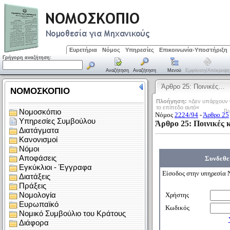
Ευρετήρια
Νόμος
Υπηρεσίες
Επικοινωνία-Υποστήριξη
Γρήγορη αναζήτηση:
Αναζήτηση
Αναζήτηση
Μενού
Εμφάνιση/απόκρυψη
Άρθρο 25: Ποινικές…