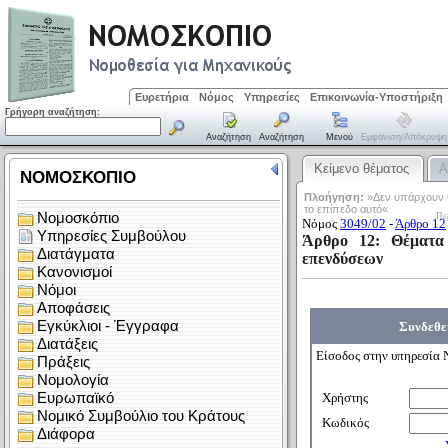
Ευρετήρια
Νόμος
Υπηρεσίες
Επικοινωνία-Υποστήριξη
Γρήγορη αναζήτηση:
Αναζήτηση
Αναζήτηση
Μενού
Εμφάνιση/απόκρυψη
Κείμενο θέματος
Α