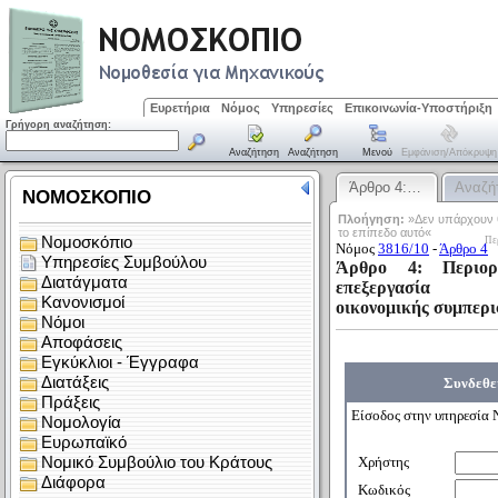
Ευρετήρια
Νόμος
Υπηρεσίες
Επικοινωνία-Υποστήριξη
Γρήγορη αναζήτηση:
Αναζήτηση
Αναζήτηση
Μενού
Εμφάνιση/απόκρυψη
Άρθρο 4:…
Αναζή