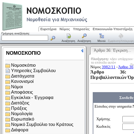
Ευρετήρια
Νόμος
Υπηρεσίες
Επικοινωνία-Υποστήριξη
Γρήγορη αναζήτηση:
Αναζήτηση
Αναζήτηση
Μενού
Εμφάνιση/απόκρυψη
Άρθρο 36: Έγκριση…