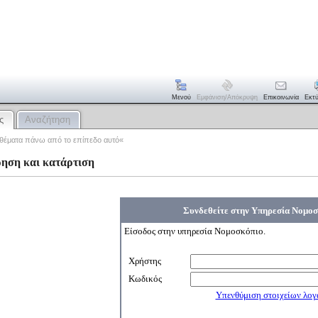
Μενού
Εμφάνιση/απόκρυψη
Επικοινωνία
Εκτ
ς
Αναζήτηση