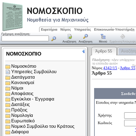
Ευρετήρια
Νόμος
Υπηρεσίες
Επικοινωνία-Υποστήριξη
Γρήγορη αναζήτηση:
Αναζήτηση
Αναζήτηση
Μενού
Εμφάνιση/απόκρυψη
Άρθρο 55
Αναζήτ