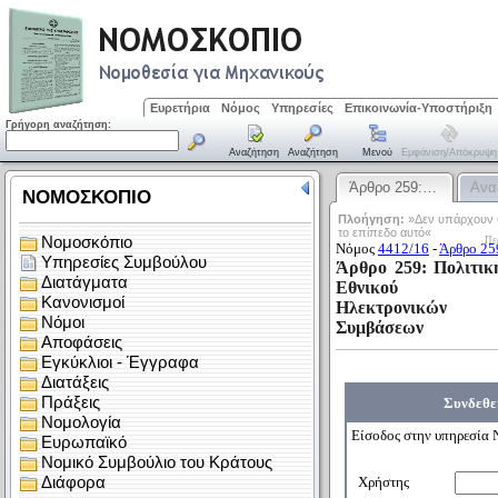
Ευρετήρια
Νόμος
Υπηρεσίες
Επικοινωνία-Υποστήριξη
Γρήγορη αναζήτηση:
Αναζήτηση
Αναζήτηση
Μενού
Εμφάνιση/απόκρυψη
Άρθρο 259:…
Ανα