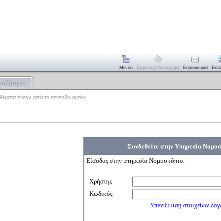
Μενού
Εμφάνιση/απόκρυψη
Επικοινωνία
Εκτ
ναζήτηση