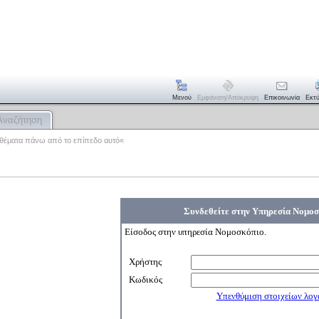
Μενού
Εμφάνιση/απόκρυψη
Επικοινωνία
Εκτ
Αναζήτηση