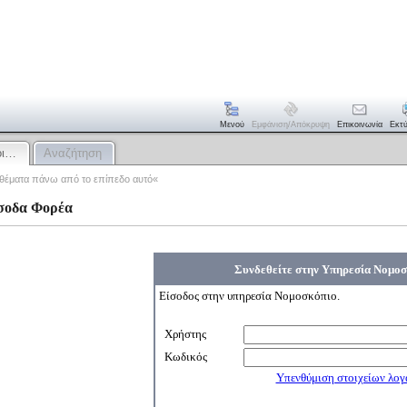
Μενού
Εμφάνιση/απόκρυψη
Επικοινωνία
Εκτ
οι…
Αναζήτηση