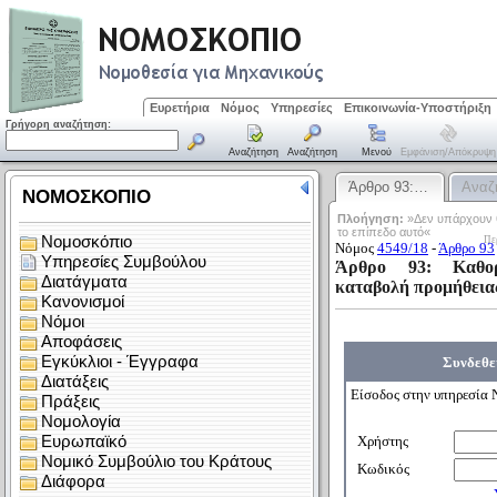
Ευρετήρια
Νόμος
Υπηρεσίες
Επικοινωνία-Υποστήριξη
Γρήγορη αναζήτηση:
Αναζήτηση
Αναζήτηση
Μενού
Εμφάνιση/απόκρυψη
Άρθρο 93:…
Αναζ