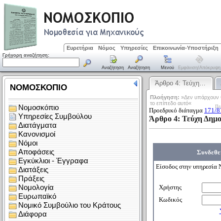
Ευρετήρια
Νόμος
Υπηρεσίες
Επικοινωνία-Υποστήριξη
Γρήγορη αναζήτηση:
Αναζήτηση
Αναζήτηση
Μενού
Εμφάνιση/απόκρυψη
Άρθρο 4: Τεύχη…