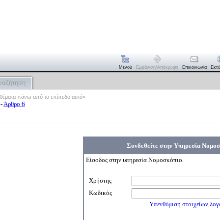
Μενού
Εμφάνιση/απόκρυψη
Επικοινωνία
Εκτ
ναζήτηση