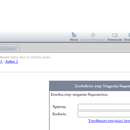
Μενού
Εμφάνιση/απόκρυψη
Επικοινωνία
Εκτ
ναζήτηση