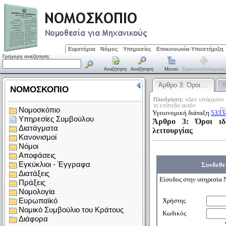
Ευρετήρια
Νόμος
Υπηρεσίες
Επικοινωνία-Υποστήριξη
Γρήγορη αναζήτηση:
Αναζήτηση
Αναζήτηση
Μενού
Εμφάνιση/απόκρυψη
Άρθρο 3: Όροι…
Α