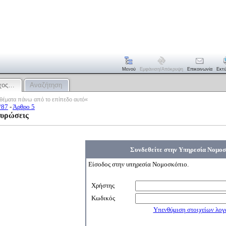
Μενού
Εμφάνιση/απόκρυψη
Επικοινωνία
Εκτ
γχος…
Αναζήτηση