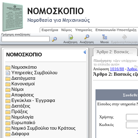
Ευρετήρια
Νόμος
Υπηρεσίες
Επικοινωνία-Υποστήριξη
Γρήγορη αναζήτηση:
Αναζήτηση
Αναζήτηση
Μενού
Εμφάνιση/απόκρυψη
Άρθρο 2: Βασικός…