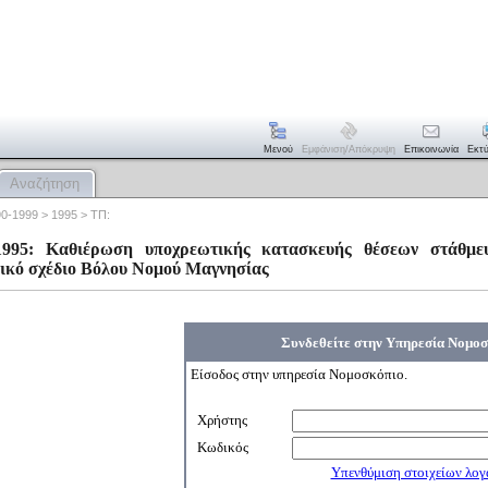
Μενού
Εμφάνιση/απόκρυψη
Επικοινωνία
Εκτ
Αναζήτηση