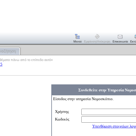
Μενού
Εμφάνιση/απόκρυψη
Επικοινωνία
Εκτ
ναζήτηση