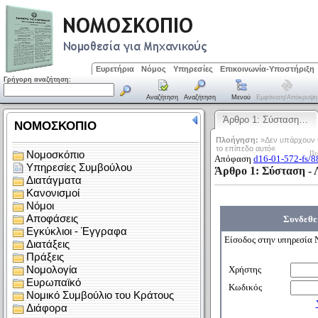
Ευρετήρια
Νόμος
Υπηρεσίες
Επικοινωνία-Υποστήριξη
Γρήγορη αναζήτηση:
Αναζήτηση
Αναζήτηση
Μενού
Εμφάνιση/απόκρυψη
Άρθρο 1: Σύσταση…