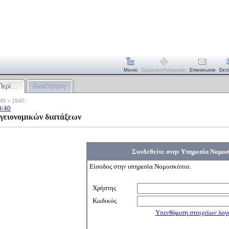
Μενού
Εμφάνιση/απόκρυψη
Επικοινωνία
Εκτ
Περί…
Αναζήτηση