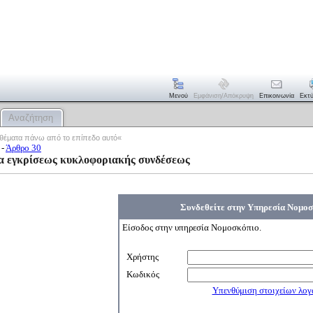
Μενού
Εμφάνιση/απόκρυψη
Επικοινωνία
Εκτ
Αναζήτηση