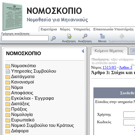
Ευρετήρια
Νόμος
Υπηρεσίες
Επικοινωνία-Υποστήριξη
Γρήγορη αναζήτηση:
Αναζήτηση
Αναζήτηση
Μενού
Εμφάνιση/απόκρυψη
Κείμενο θέματος
Α