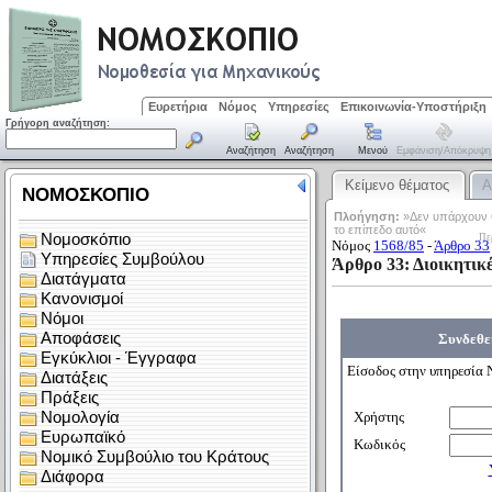
Ευρετήρια
Νόμος
Υπηρεσίες
Επικοινωνία-Υποστήριξη
Γρήγορη αναζήτηση:
Αναζήτηση
Αναζήτηση
Μενού
Εμφάνιση/απόκρυψη
Κείμενο θέματος
Α