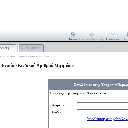
Μενού
Εμφάνιση/απόκρυψη
Επικοινωνία
Εκτ
ιέρωση…
Αναζήτηση