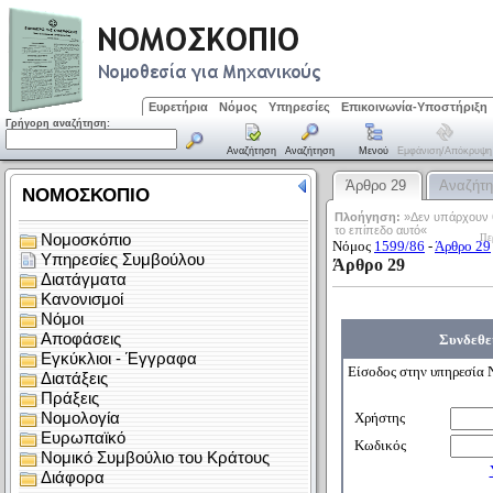
Ευρετήρια
Νόμος
Υπηρεσίες
Επικοινωνία-Υποστήριξη
Γρήγορη αναζήτηση:
Αναζήτηση
Αναζήτηση
Μενού
Εμφάνιση/απόκρυψη
Άρθρο 29
Αναζήτ