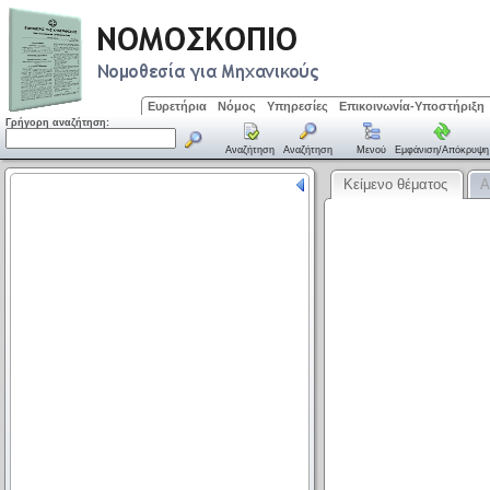
Ευρετήρια
Νόμος
Υπηρεσίες
Επικοινωνία-Υποστήριξη
Γρήγορη αναζήτηση:
Αναζήτηση
Αναζήτηση
Μενού
Εμφάνιση/απόκρυψη
Κείμενο θέματος
Α