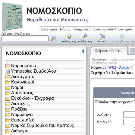
Ευρετήρια
Νόμος
Υπηρεσίες
Επικοινωνία-Υποστήριξη
Γρήγορη αναζήτηση:
Αναζήτηση
Αναζήτηση
Μενού
Εμφάνιση/απόκρυψη
Κείμενο θέματος
Α