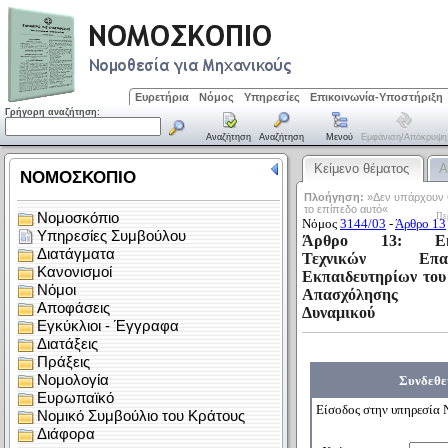
Ευρετήρια
Νόμος
Υπηρεσίες
Επικοινωνία-Υποστήριξη
Γρήγορη αναζήτηση:
Αναζήτηση
Αναζήτηση
Μενού
Εμφάνιση/απόκρυψη
Κείμενο θέματος
Α