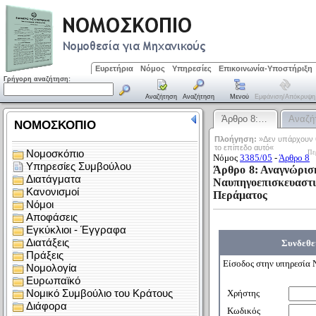
Ευρετήρια
Νόμος
Υπηρεσίες
Επικοινωνία-Υποστήριξη
Γρήγορη αναζήτηση:
Αναζήτηση
Αναζήτηση
Μενού
Εμφάνιση/απόκρυψη
Άρθρο 8:…
Αναζή