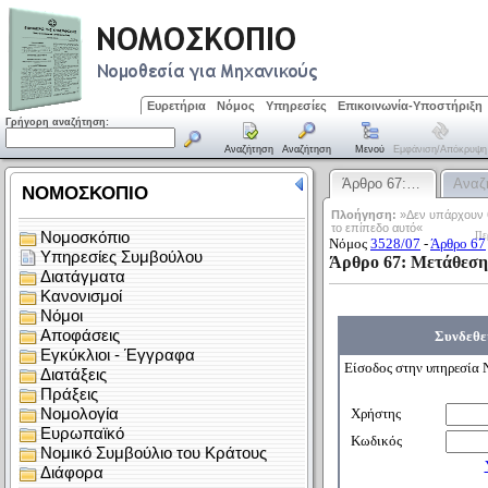
Ευρετήρια
Νόμος
Υπηρεσίες
Επικοινωνία-Υποστήριξη
Γρήγορη αναζήτηση:
Αναζήτηση
Αναζήτηση
Μενού
Εμφάνιση/απόκρυψη
Άρθρο 67:…
Αναζ