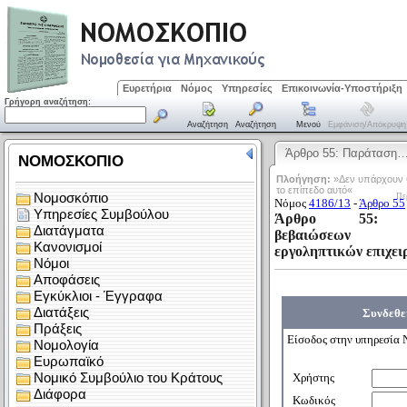
Ευρετήρια
Νόμος
Υπηρεσίες
Επικοινωνία-Υποστήριξη
Γρήγορη αναζήτηση:
Αναζήτηση
Αναζήτηση
Μενού
Εμφάνιση/απόκρυψη
Άρθρο 55: Παράταση