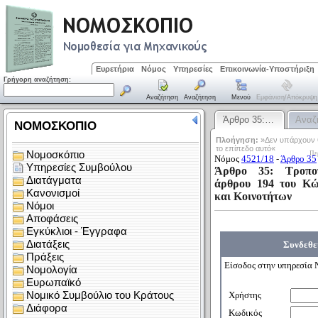
Ευρετήρια
Νόμος
Υπηρεσίες
Επικοινωνία-Υποστήριξη
Γρήγορη αναζήτηση:
Αναζήτηση
Αναζήτηση
Μενού
Εμφάνιση/απόκρυψη
Άρθρο 35:…
Αναζ