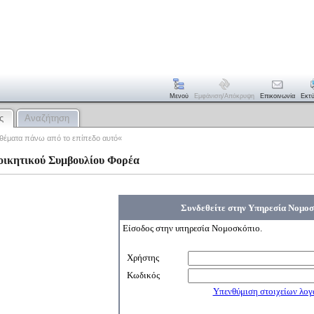
Μενού
Εμφάνιση/απόκρυψη
Επικοινωνία
Εκτ
ς
Αναζήτηση