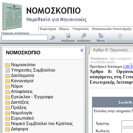
Ευρετήρια
Νόμος
Υπηρεσίες
Επικοινωνία-Υποστήριξη
Γρήγορη αναζήτηση:
Αναζήτηση
Αναζήτηση
Μενού
Εμφάνιση/απόκρυψη
Άρθρο 8: Οργανικές…