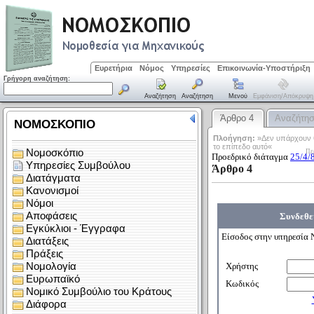
Ευρετήρια
Νόμος
Υπηρεσίες
Επικοινωνία-Υποστήριξη
Γρήγορη αναζήτηση:
Αναζήτηση
Αναζήτηση
Μενού
Εμφάνιση/απόκρυψη
Άρθρο 4
Αναζήτη