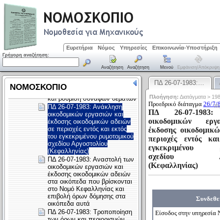
Ευρετήρια
Νόμος
Υπηρεσίες
Επικοινωνία-Υποστήριξη
Γρήγορη αναζήτηση:
Αναζήτηση
Αναζήτηση
Μενού
Εμφάνιση/απόκρυψη
ΠΔ 26-07-1983:…