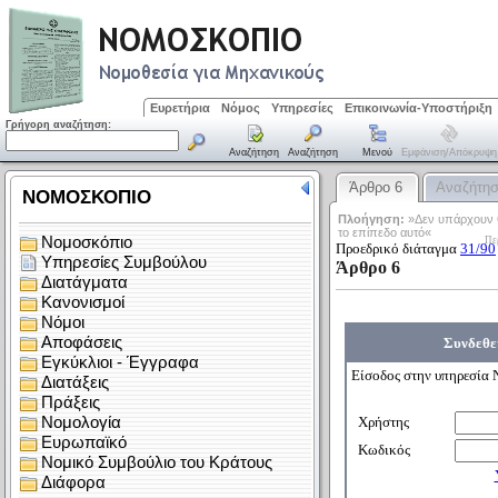
Ευρετήρια
Νόμος
Υπηρεσίες
Επικοινωνία-Υποστήριξη
Γρήγορη αναζήτηση:
Αναζήτηση
Αναζήτηση
Μενού
Εμφάνιση/απόκρυψη
Άρθρο 6
Αναζήτη