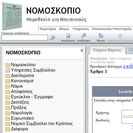
Ευρετήρια
Νόμος
Υπηρεσίες
Επικοινωνία-Υποστήριξη
Γρήγορη αναζήτηση:
Αναζήτηση
Αναζήτηση
Μενού
Εμφάνιση/απόκρυψη
Κείμενο θέματος
Α